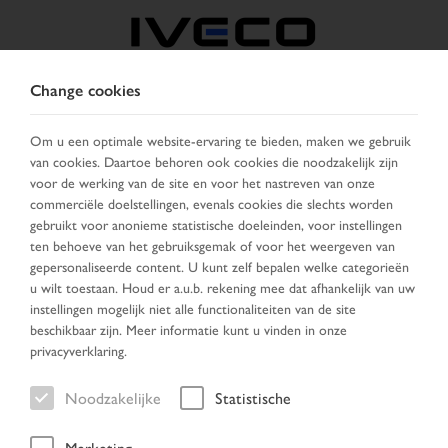
Change cookies
BELGIË
Om u een optimale website-ervaring te bieden, maken we gebruik
van cookies. Daartoe behoren ook cookies die noodzakelijk zijn
KIES LAND
VERANDER TAAL
voor de werking van de site en voor het nastreven van onze
commerciële doelstellingen, evenals cookies die slechts worden
Toggle
gebruikt voor anonieme statistische doeleinden, voor instellingen
MENU
navigation
ten behoeve van het gebruiksgemak of voor het weergeven van
gepersonaliseerde content. U kunt zelf bepalen welke categorieën
u wilt toestaan. Houd er a.u.b. rekening mee dat afhankelijk van uw
instellingen mogelijk niet alle functionaliteiten van de site
Team
beschikbaar zijn. Meer informatie kunt u vinden in onze
privacyverklaring.
Noodzakelijke
Statistische
Home
Team
Marketing