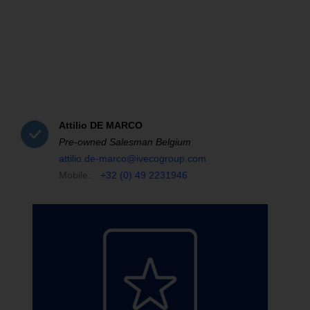
Attilio
DE MARCO
Pre-owned Salesman Belgium
attilio.de-marco@ivecogroup.com
Mobile:
+32 (0) 49 2231946