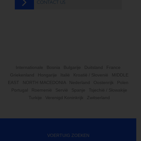
CONTACT US
Internationale
Bosnia
Bulgarije
Duitsland
France
Griekenland
Hongarije
Italië
Kroatië / Slovenië
MIDDLE
EAST
NORTH MACEDONIA
Nederland
Oostenrijk
Polen
Portugal
Roemenië
Servië
Spanje
Tsjechië / Slowakije
Turkije
Verenigd Koninkrijk
Zwitserland
VOERTUIG ZOEKEN