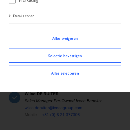
Details tonen
Team
Alles weigeren
Selectie bevestigen
Alles selecteren
Wilco
DE RUITER
Sales Manager Pre-Owned Iveco Benelux
wilco.deruiter@ivecogroup.com
Mobile:
+31 (0) 6 21 377306