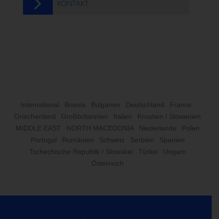
KONTAKT
International
Bosnia
Bulgarien
Deutschland
France
Griechenland
Großbritannien
Italien
Kroatien / Slowenien
MIDDLE EAST
NORTH MACEDONIA
Niederlande
Polen
Portugal
Rumänien
Schweiz
Serbien
Spanien
Tschechische Republik / Slowakei
Türkei
Ungarn
Österreich