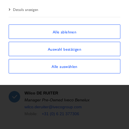
Details anzeigen
Team
Alle ablehnen
Auswahl bestätigen
Alle auswählen
Wilco
DE RUITER
Manager Pre-Owned Iveco Benelux
wilco.deruiter@ivecogroup.com
Mobile:
+31 (0) 6 21 377306