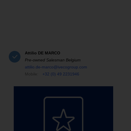
Attilio
DE MARCO
Pre-owned Salesman Belgium
attilio.de-marco@ivecogroup.com
Mobile:
+32 (0) 49 2231946