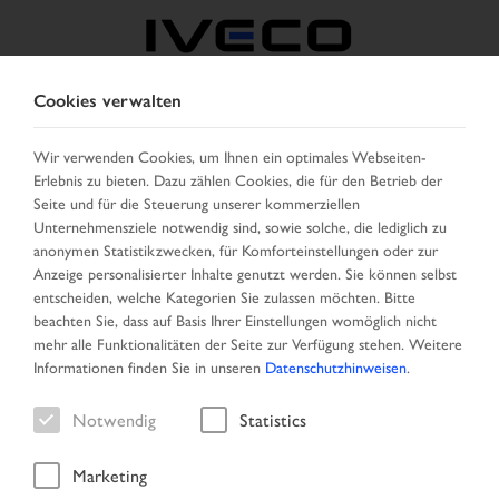
Cookies verwalten
BELGIEN
Wir verwenden Cookies, um Ihnen ein optimales Webseiten-
Erlebnis zu bieten. Dazu zählen Cookies, die für den Betrieb der
LAND AUSWÄHLEN
SPRACHE ÄNDERN
Seite und für die Steuerung unserer kommerziellen
Unternehmensziele notwendig sind, sowie solche, die lediglich zu
Toggle
anonymen Statistikzwecken, für Komforteinstellungen oder zur
MENU
navigation
Anzeige personalisierter Inhalte genutzt werden. Sie können selbst
entscheiden, welche Kategorien Sie zulassen möchten. Bitte
beachten Sie, dass auf Basis Ihrer Einstellungen womöglich nicht
mehr alle Funktionalitäten der Seite zur Verfügung stehen. Weitere
Team
Informationen finden Sie in unseren
Datenschutzhinweisen
.
Notwendig
Statistics
Marketing
Startseite
Team