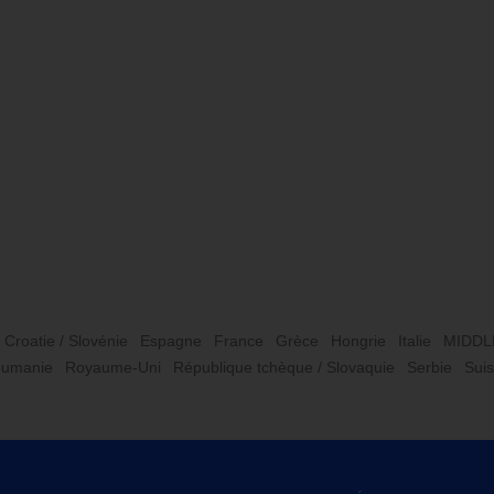
Croatie / Slovénie
Espagne
France
Grèce
Hongrie
Italie
MIDDL
umanie
Royaume-Uni
République tchèque / Slovaquie
Serbie
Sui