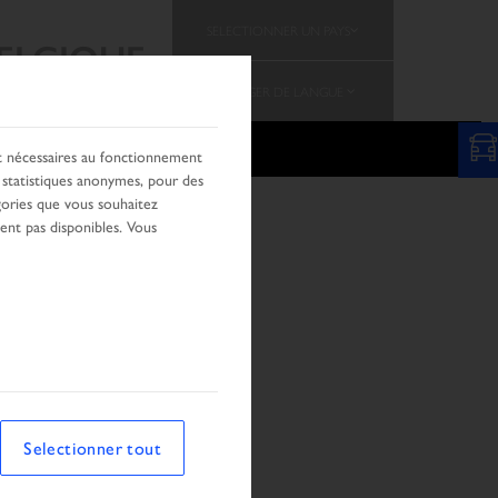
SELECTIONNER UN PAYS
ELGIQUE
CHANGER DE LANGUE
OFFRES
ÉQUIPE
nt nécessaires au fonctionnement
s statistiques anonymes, pour des
ories que vous souhaitez
ient pas disponibles. Vous
Selectionner tout