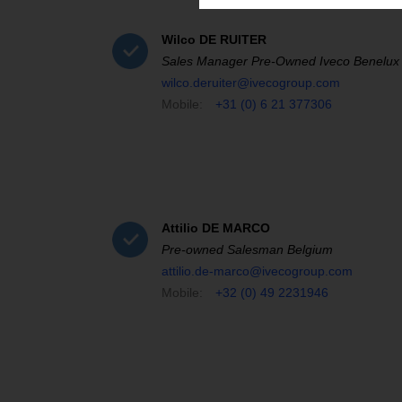
Wilco
DE RUITER
Sales Manager Pre-Owned Iveco Benelux
wilco.deruiter@ivecogroup.com
Mobile:
+31 (0) 6 21 377306
Attilio
DE MARCO
Pre-owned Salesman Belgium
attilio.de-marco@ivecogroup.com
Mobile:
+32 (0) 49 2231946