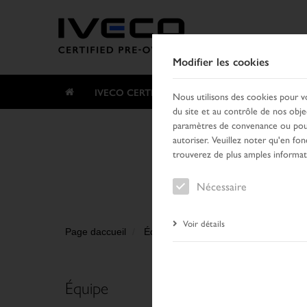
Modifier les cookies
IVECO CERTIFIED PRE-OWNED
RECHER
Nous utilisons des cookies pour v
du site et au contrôle de nos obje
paramètres de convenance ou pour
autoriser. Veuillez noter qu'en fon
trouverez de plus amples informa
Nécessaire
Voir détails
Page daccueil
Équipe
Équipe