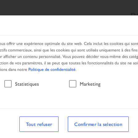
B
CHE
NOS PRODUITS
SERVICES
PARTENAIRE LOCAL
ous offrir une expérience optimale du site web. Cela inclut les cookies qui so
ctifs commerciaux, ainsi que les cookies qui sont utilisés uniquement à des fin
 afficher un contenu personnalisé. Vous pouvez décider vous-même des catég
ction de vos paramètres, il se peut que toutes les fonctionnalités du site ne so
tions dans notre
Politique de confidentialité
.
Équipe
Statistiques
Marketing
Tout refuser
Confirmer la selection