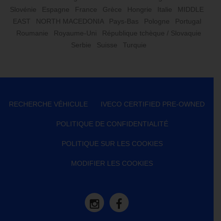
Slovénie
Espagne
France
Grèce
Hongrie
Italie
MIDDLE
EAST
NORTH MACEDONIA
Pays-Bas
Pologne
Portugal
Roumanie
Royaume-Uni
République tchèque / Slovaquie
Serbie
Suisse
Turquie
RECHERCHE VÉHICULE
IVECO CERTIFIED PRE-OWNED
POLITIQUE DE CONFIDENTIALITÉ
POLITIQUE SUR LES COOKIES
MODIFIER LES COOKIES