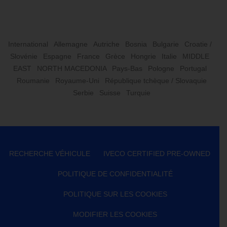
International
Allemagne
Autriche
Bosnia
Bulgarie
Croatie /
Slovénie
Espagne
France
Grèce
Hongrie
Italie
MIDDLE
EAST
NORTH MACEDONIA
Pays-Bas
Pologne
Portugal
Roumanie
Royaume-Uni
République tchèque / Slovaquie
Serbie
Suisse
Turquie
RECHERCHE VÉHICULE
IVECO CERTIFIED PRE-OWNED
POLITIQUE DE CONFIDENTIALITÉ
POLITIQUE SUR LES COOKIES
MODIFIER LES COOKIES