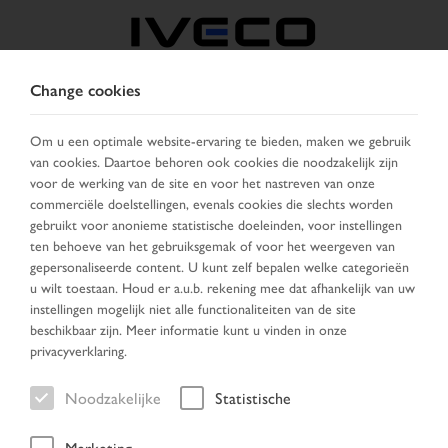
Change cookies
BELGIË
Om u een optimale website-ervaring te bieden, maken we gebruik
van cookies. Daartoe behoren ook cookies die noodzakelijk zijn
KIES LAND
VERANDER TAAL
voor de werking van de site en voor het nastreven van onze
commerciële doelstellingen, evenals cookies die slechts worden
Toggle
gebruikt voor anonieme statistische doeleinden, voor instellingen
MENU
navigation
ten behoeve van het gebruiksgemak of voor het weergeven van
gepersonaliseerde content. U kunt zelf bepalen welke categorieën
u wilt toestaan. Houd er a.u.b. rekening mee dat afhankelijk van uw
instellingen mogelijk niet alle functionaliteiten van de site
beschikbaar zijn. Meer informatie kunt u vinden in onze
privacyverklaring.
84
20
Noodzakelijke
Statistische
Marketing