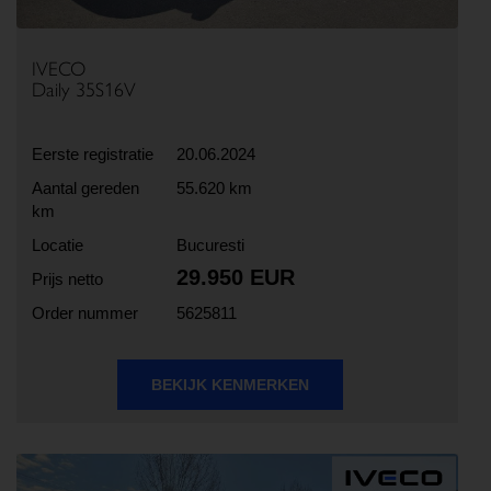
IVECO
Daily 35S16V
Eerste registratie
20.06.2024
Aantal gereden
55.620 km
km
Locatie
Bucuresti
29.950 EUR
Prijs netto
Order nummer
5625811
BEKIJK KENMERKEN