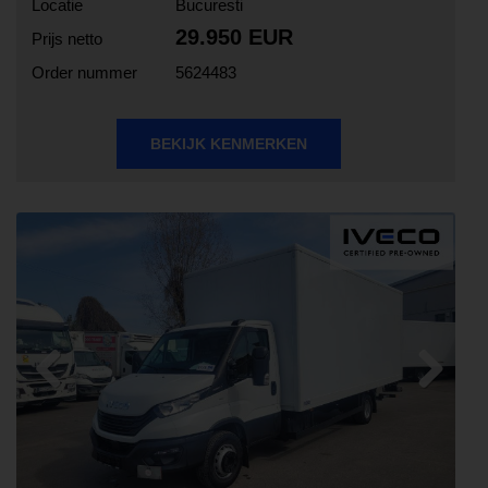
Locatie
Bucuresti
29.950 EUR
Prijs netto
Order nummer
5624483
BEKIJK KENMERKEN
Previous
Next