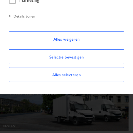
Trekker
Truck
Details tonen
69
3
Alles weigeren
Selectie bevestigen
Aanhangwagen /
Bestelwagen
Oplegger
Alles selecteren