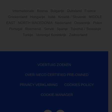
Internationale
Bosnia
Bulgarije
Duitsland
France
Griekenland
Hongarije
Italië
Kroatië / Slovenië
MIDDLE
EAST
NORTH MACEDONIA
Nederland
Oostenrijk
Polen
Portugal
Roemenië
Servië
Spanje
Tsjechië / Slowakije
Turkije
Verenigd Koninkrijk
Zwitserland
VOERTUIG ZOEKEN
OVER IVECO CERTIFIED PRE-OWNED
PRIVACY VERKLARING
COOKIES POLICY
COOKIE-MANAGER