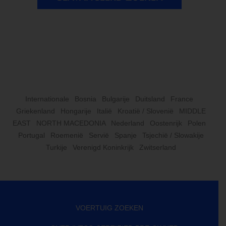
Internationale
Bosnia
Bulgarije
Duitsland
France
Griekenland
Hongarije
Italië
Kroatië / Slovenië
MIDDLE
EAST
NORTH MACEDONIA
Nederland
Oostenrijk
Polen
Portugal
Roemenië
Servië
Spanje
Tsjechië / Slowakije
Turkije
Verenigd Koninkrijk
Zwitserland
VOERTUIG ZOEKEN