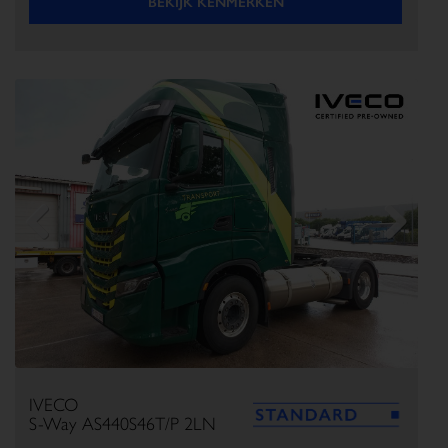
BEKIJK KENMERKEN
Previous
Next
IVECO
S-Way AS440S46T/P 2LN