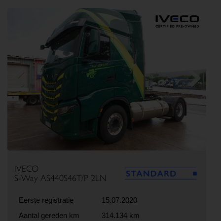
Previous
Next
IVECO
S-Way AS440S46T/P 2LN
Eerste registratie
15.07.2020
Aantal gereden km
314.134 km