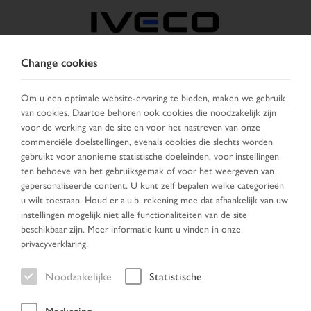
Change cookies
BELGIË
Om u een optimale website-ervaring te bieden, maken we gebruik
van cookies. Daartoe behoren ook cookies die noodzakelijk zijn
KIES LAND
VERANDER TAAL
voor de werking van de site en voor het nastreven van onze
commerciële doelstellingen, evenals cookies die slechts worden
Toggle
gebruikt voor anonieme statistische doeleinden, voor instellingen
MENU
navigation
ten behoeve van het gebruiksgemak of voor het weergeven van
gepersonaliseerde content. U kunt zelf bepalen welke categorieën
u wilt toestaan. Houd er a.u.b. rekening mee dat afhankelijk van uw
instellingen mogelijk niet alle functionaliteiten van de site
Zoek resultaten
beschikbaar zijn. Meer informatie kunt u vinden in onze
privacyverklaring.
Noodzakelijke
Statistische
Home
Voertuig zoeken
Zoek resultaten
Marketing