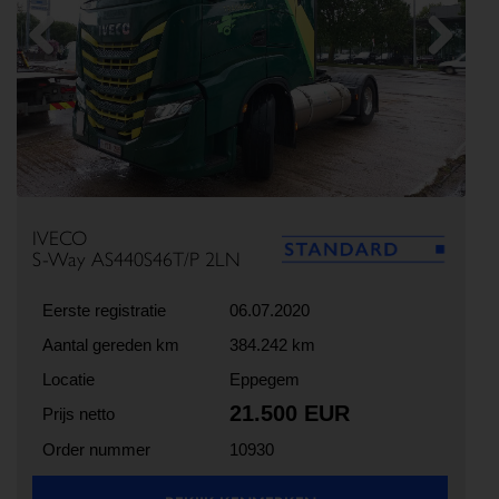
Previous
Next
IVECO
S-Way AS440S46T/P 2LN
Eerste registratie
06.07.2020
Aantal gereden km
384.242 km
Locatie
Eppegem
21.500 EUR
Prijs netto
Order nummer
10930