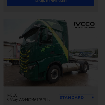
BEKIJK KENMERKEN
Previous
Next
IVECO
S-Way AS440S46T/P 2LN