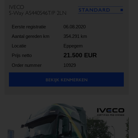
IVECO
S-Way AS440S46T/P 2LN
Eerste registratie
06.08.2020
Aantal gereden km
354.291 km
Locatie
Eppegem
21.500 EUR
Prijs netto
Order nummer
10929
BEKIJK KENMERKEN