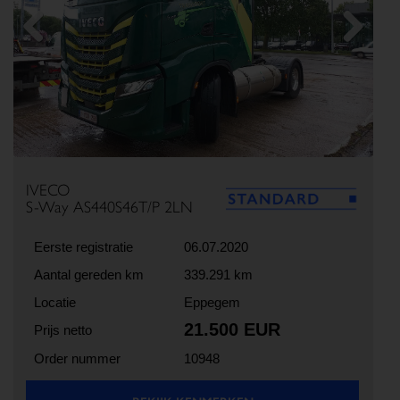
Previous
Next
IVECO
S-Way AS440S46T/P 2LN
Eerste registratie
06.07.2020
Aantal gereden km
339.291 km
Locatie
Eppegem
21.500 EUR
Prijs netto
Order nummer
10948