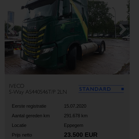
Previous
Next
IVECO
S-Way AS440S46T/P 2LN
Eerste registratie
15.07.2020
Aantal gereden km
291.678 km
Locatie
Eppegem
23.500 EUR
Prijs netto