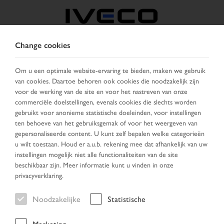
Change cookies
BELGIË
Om u een optimale website-ervaring te bieden, maken we gebruik
van cookies. Daartoe behoren ook cookies die noodzakelijk zijn
KIES LAND
VERANDER TAAL
voor de werking van de site en voor het nastreven van onze
commerciële doelstellingen, evenals cookies die slechts worden
Toggle
gebruikt voor anonieme statistische doeleinden, voor instellingen
MENU
navigation
ten behoeve van het gebruiksgemak of voor het weergeven van
gepersonaliseerde content. U kunt zelf bepalen welke categorieën
u wilt toestaan. Houd er a.u.b. rekening mee dat afhankelijk van uw
instellingen mogelijk niet alle functionaliteiten van de site
Voertuig
beschikbaar zijn. Meer informatie kunt u vinden in onze
privacyverklaring.
Noodzakelijke
Statistische
Home
Voertuig zoeken
Zoek resultaten
Voertuig
Marketing