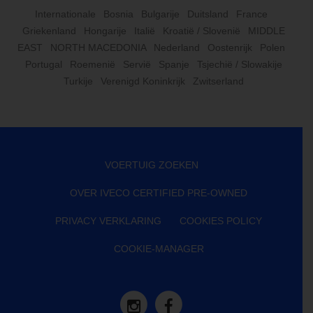
Internationale
Bosnia
Bulgarije
Duitsland
France
Griekenland
Hongarije
Italië
Kroatië / Slovenië
MIDDLE
EAST
NORTH MACEDONIA
Nederland
Oostenrijk
Polen
Portugal
Roemenië
Servië
Spanje
Tsjechië / Slowakije
Turkije
Verenigd Koninkrijk
Zwitserland
VOERTUIG ZOEKEN
OVER IVECO CERTIFIED PRE-OWNED
PRIVACY VERKLARING
COOKIES POLICY
COOKIE-MANAGER