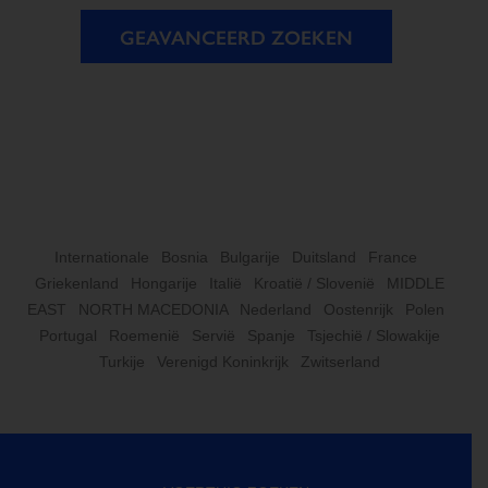
GEAVANCEERD ZOEKEN
Internationale
Bosnia
Bulgarije
Duitsland
France
Griekenland
Hongarije
Italië
Kroatië / Slovenië
MIDDLE
EAST
NORTH MACEDONIA
Nederland
Oostenrijk
Polen
Portugal
Roemenië
Servië
Spanje
Tsjechië / Slowakije
Turkije
Verenigd Koninkrijk
Zwitserland