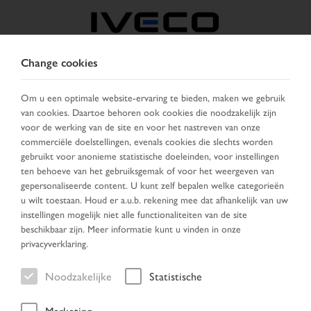
Change cookies
BELGIË
Om u een optimale website-ervaring te bieden, maken we gebruik
van cookies. Daartoe behoren ook cookies die noodzakelijk zijn
KIES LAND
VERANDER TAAL
voor de werking van de site en voor het nastreven van onze
commerciële doelstellingen, evenals cookies die slechts worden
Toggle
gebruikt voor anonieme statistische doeleinden, voor instellingen
MENU
navigation
ten behoeve van het gebruiksgemak of voor het weergeven van
gepersonaliseerde content. U kunt zelf bepalen welke categorieën
u wilt toestaan. Houd er a.u.b. rekening mee dat afhankelijk van uw
instellingen mogelijk niet alle functionaliteiten van de site
Zoek resultaten
beschikbaar zijn. Meer informatie kunt u vinden in onze
privacyverklaring.
Noodzakelijke
Statistische
Home
Voertuig zoeken
Zoek resultaten
Marketing