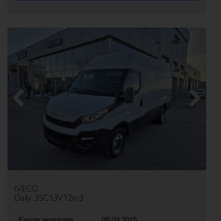
Previous
Next
IVECO
Daily 35C13V12m3
Eerste registratie
09.09.2015