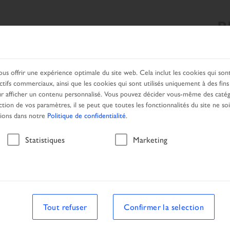
B
CHE
NOS PRODUITS
SERVICES
PARTENAIRE LOCAL
ous offrir une expérience optimale du site web. Cela inclut les cookies qui so
ctifs commerciaux, ainsi que les cookies qui sont utilisés uniquement à des fin
 afficher un contenu personnalisé. Vous pouvez décider vous-même des catég
ction de vos paramètres, il se peut que toutes les fonctionnalités du site ne so
tions dans notre
Politique de confidentialité
.
Véhicule
Statistiques
Marketing
he
Véhicule
Tout refuser
Confirmer la selection