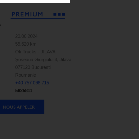
A
20.06.2024
55.620 km
Ok Trucks - JILAVA
Șoseaua Giurgiului 3, Jilava
077120 Bucuresti
Roumanie
+40 757 098 715
5625811
NOUS APPELER