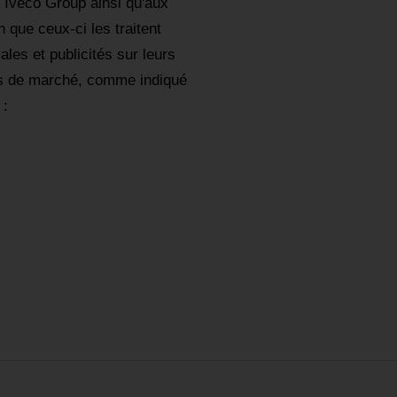
e Iveco Group ainsi qu'aux
 que ceux-ci les traitent
es et publicités sur leurs
des de marché, comme indiqué
 :