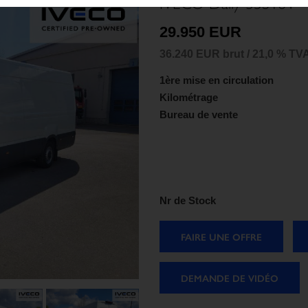
IVECO Daily 35S16V
29.950 EUR
36.240 EUR brut / 21,0 % TV
1ère mise en circulation
Kilométrage
Bureau de vente
Nr de Stock
FAIRE UNE OFFRE
DEMANDE DE VIDÉO