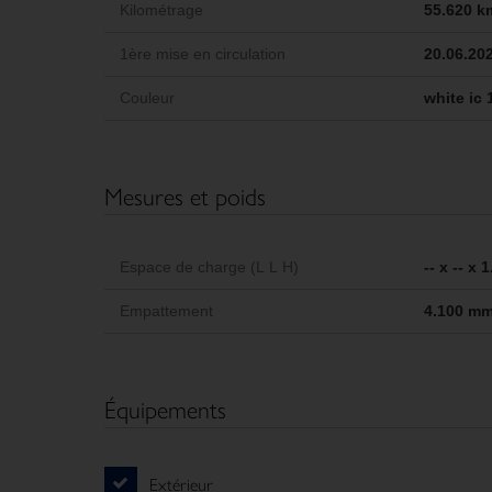
Kilométrage
55.620 k
1ère mise en circulation
20.06.20
Couleur
white ic 
Mesures et poids
Espace de charge (L L H)
-- x -- x
Empattement
4.100 m
Équipements
Extérieur