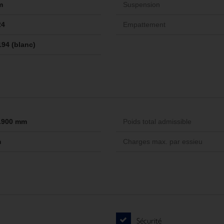
m
Suspension
24
Empattement
194 (blanc)
 1.900 mm
Poids total admissible
m
Charges max. par essieu
Sécurité