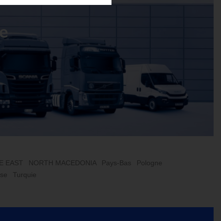
le
E EAST
NORTH MACEDONIA
Pays-Bas
Pologne
sse
Turquie