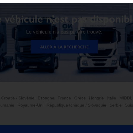
 véhicule n'est pas disponib
Le véhicule n'a pas pu être trouvé.
ALLER À LA RECHERCHE
Croatie / Slovénie
Espagne
France
Grèce
Hongrie
Italie
MIDDL
umanie
Royaume-Uni
République tchèque / Slovaquie
Serbie
Sui