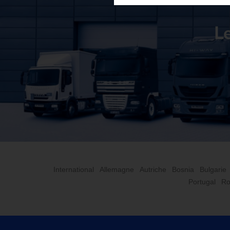
Le
International
Allemagne
Autriche
Bosnia
Bulgarie
Portugal
Ro