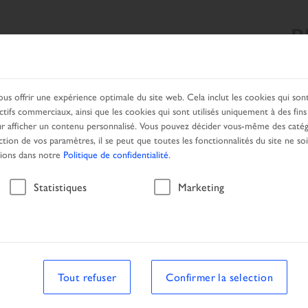
B
CHE
NOS PRODUITS
SERVICES
PARTENAIRE LOCAL
ous offrir une expérience optimale du site web. Cela inclut les cookies qui so
ctifs commerciaux, ainsi que les cookies qui sont utilisés uniquement à des fin
 afficher un contenu personnalisé. Vous pouvez décider vous-même des catég
ction de vos paramètres, il se peut que toutes les fonctionnalités du site ne so
tions dans notre
Politique de confidentialité
.
Véhicule
Statistiques
Marketing
he
Véhicule
Tout refuser
Confirmer la selection