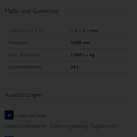
Maße und Gewichte
Laderaum (L B H)
-- x -- x -- mm
Radstand
3.520 mm
max. Achslasten
1.900 / -- kg
Kraftstoffbehälter
14 l
Ausstattungen
Licht und Sicht
Nebelscheinwerfer, Colorverglasung, Tagfahrlicht