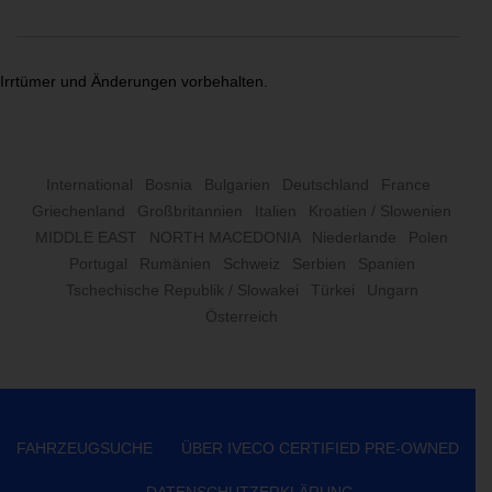
Irrtümer und Änderungen vorbehalten.
International
Bosnia
Bulgarien
Deutschland
France
Griechenland
Großbritannien
Italien
Kroatien / Slowenien
MIDDLE EAST
NORTH MACEDONIA
Niederlande
Polen
Portugal
Rumänien
Schweiz
Serbien
Spanien
Tschechische Republik / Slowakei
Türkei
Ungarn
Österreich
FAHRZEUGSUCHE
ÜBER IVECO CERTIFIED PRE-OWNED
DATENSCHUTZERKLÄRUNG