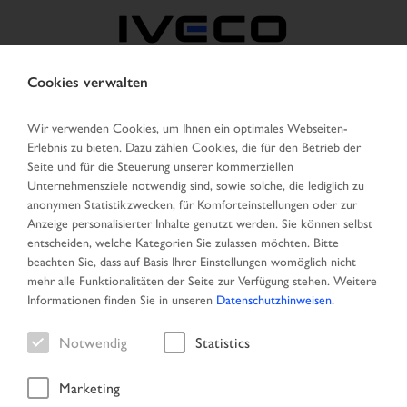
Cookies verwalten
BELGIEN
Wir verwenden Cookies, um Ihnen ein optimales Webseiten-
Erlebnis zu bieten. Dazu zählen Cookies, die für den Betrieb der
LAND AUSWÄHLEN
SPRACHE ÄNDERN
Seite und für die Steuerung unserer kommerziellen
Unternehmensziele notwendig sind, sowie solche, die lediglich zu
Toggle
anonymen Statistikzwecken, für Komforteinstellungen oder zur
MENU
navigation
Anzeige personalisierter Inhalte genutzt werden. Sie können selbst
entscheiden, welche Kategorien Sie zulassen möchten. Bitte
beachten Sie, dass auf Basis Ihrer Einstellungen womöglich nicht
mehr alle Funktionalitäten der Seite zur Verfügung stehen. Weitere
Fahrzeug
Informationen finden Sie in unseren
Datenschutzhinweisen
.
Notwendig
Statistics
Marketing
Startseite
Suche
Ergebnisliste
Fahrzeug