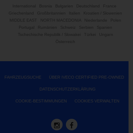
International
Bosnia
Bulgarien
Deutschland
France
Griechenland
Großbritannien
Italien
Kroatien / Slowenien
MIDDLE EAST
NORTH MACEDONIA
Niederlande
Polen
Portugal
Rumänien
Schweiz
Serbien
Spanien
Tschechische Republik / Slowakei
Türkei
Ungarn
Österreich
FAHRZEUGSUCHE
ÜBER IVECO CERTIFIED PRE-OWNED
DATENSCHUTZERKLÄRUNG
COOKIE-BESTIMMUNGEN
COOKIES VERWALTEN