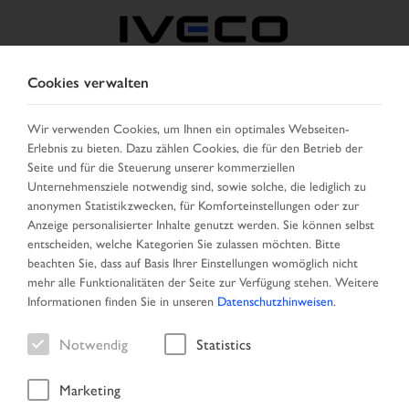
Cookies verwalten
BELGIEN
Wir verwenden Cookies, um Ihnen ein optimales Webseiten-
Erlebnis zu bieten. Dazu zählen Cookies, die für den Betrieb der
LAND AUSWÄHLEN
SPRACHE ÄNDERN
Seite und für die Steuerung unserer kommerziellen
Unternehmensziele notwendig sind, sowie solche, die lediglich zu
Toggle
anonymen Statistikzwecken, für Komforteinstellungen oder zur
MENU
navigation
Anzeige personalisierter Inhalte genutzt werden. Sie können selbst
entscheiden, welche Kategorien Sie zulassen möchten. Bitte
beachten Sie, dass auf Basis Ihrer Einstellungen womöglich nicht
mehr alle Funktionalitäten der Seite zur Verfügung stehen. Weitere
Fahrzeug
Informationen finden Sie in unseren
Datenschutzhinweisen
.
Notwendig
Statistics
Marketing
Startseite
Suche
Ergebnisliste
Fahrzeug