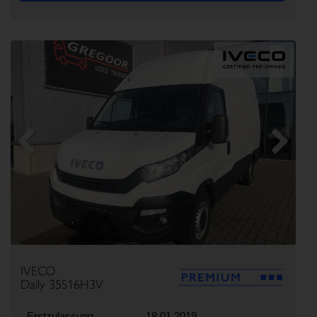
Previous
Next
IVECO
Daily 35S16H3V
Erstzulassung
18.01.2019