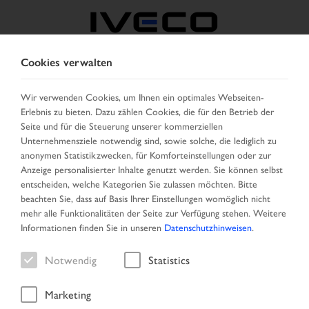
Cookies verwalten
BELGIEN
Wir verwenden Cookies, um Ihnen ein optimales Webseiten-
Erlebnis zu bieten. Dazu zählen Cookies, die für den Betrieb der
LAND AUSWÄHLEN
SPRACHE ÄNDERN
Seite und für die Steuerung unserer kommerziellen
Unternehmensziele notwendig sind, sowie solche, die lediglich zu
Toggle
anonymen Statistikzwecken, für Komforteinstellungen oder zur
MENU
navigation
Anzeige personalisierter Inhalte genutzt werden. Sie können selbst
entscheiden, welche Kategorien Sie zulassen möchten. Bitte
beachten Sie, dass auf Basis Ihrer Einstellungen womöglich nicht
mehr alle Funktionalitäten der Seite zur Verfügung stehen. Weitere
Ergebnisliste
Informationen finden Sie in unseren
Datenschutzhinweisen
.
Notwendig
Statistics
Marketing
Startseite
Suche
Ergebnisliste