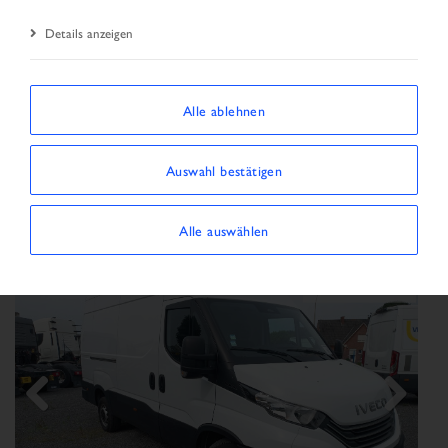
Details anzeigen
SORTIEREN NACH
Alle ablehnen
Filter anzeigen/ausblenden
Auswahl bestätigen
69 FAHRZEUGE WERDEN ANGEZEIGT
×
Fahrzeugart:
Transporter
Alle auswählen
Previous
Next