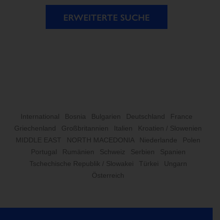
ERWEITERTE SUCHE
International
Bosnia
Bulgarien
Deutschland
France
Griechenland
Großbritannien
Italien
Kroatien / Slowenien
MIDDLE EAST
NORTH MACEDONIA
Niederlande
Polen
Portugal
Rumänien
Schweiz
Serbien
Spanien
Tschechische Republik / Slowakei
Türkei
Ungarn
Österreich