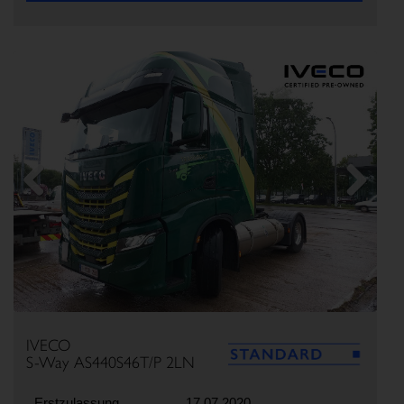
Previous
Next
IVECO
S-Way AS440S46T/P 2LN
Erstzulassung
17.07.2020