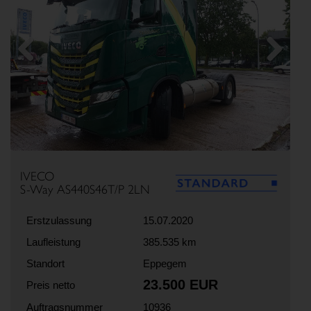
Previous
Next
IVECO
S-Way AS440S46T/P 2LN
Erstzulassung
15.07.2020
Laufleistung
385.535 km
Standort
Eppegem
23.500 EUR
Preis netto
Auftragsnummer
10936