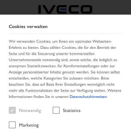
Cookies verwalten
BELGIEN
Wir verwenden Cookies, um Ihnen ein optimales Webseiten-
Erlebnis zu bieten. Dazu zählen Cookies, die für den Betrieb der
LAND AUSWÄHLEN
SPRACHE ÄNDERN
Seite und für die Steuerung unserer kommerziellen
Unternehmensziele notwendig sind, sowie solche, die lediglich zu
Toggle
anonymen Statistikzwecken, für Komforteinstellungen oder zur
MENU
navigation
Anzeige personalisierter Inhalte genutzt werden. Sie können selbst
entscheiden, welche Kategorien Sie zulassen möchten. Bitte
beachten Sie, dass auf Basis Ihrer Einstellungen womöglich nicht
mehr alle Funktionalitäten der Seite zur Verfügung stehen. Weitere
Ergebnisliste
Informationen finden Sie in unseren
Datenschutzhinweisen
.
Notwendig
Statistics
Marketing
Startseite
Suche
Ergebnisliste