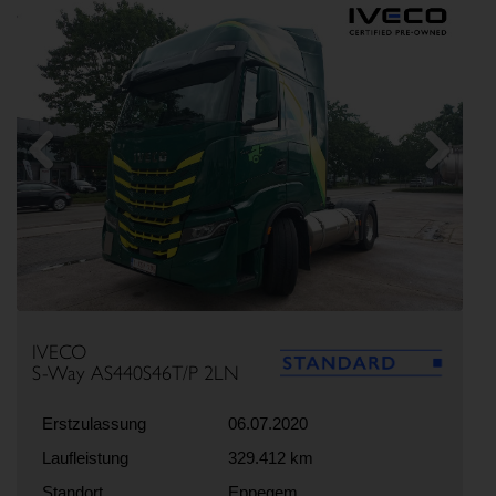
Previous
Next
IVECO
S-Way AS440S46T/P 2LN
Erstzulassung
06.07.2020
Laufleistung
329.412 km
Standort
Eppegem