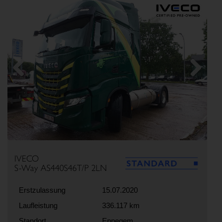
Previous
Next
IVECO
S-Way AS440S46T/P 2LN
Erstzulassung
15.07.2020
Laufleistung
336.117 km
Standort
Eppegem