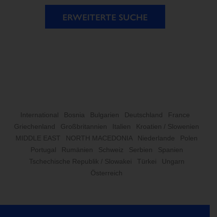
ERWEITERTE SUCHE
International
Bosnia
Bulgarien
Deutschland
France
Griechenland
Großbritannien
Italien
Kroatien / Slowenien
MIDDLE EAST
NORTH MACEDONIA
Niederlande
Polen
Portugal
Rumänien
Schweiz
Serbien
Spanien
Tschechische Republik / Slowakei
Türkei
Ungarn
Österreich