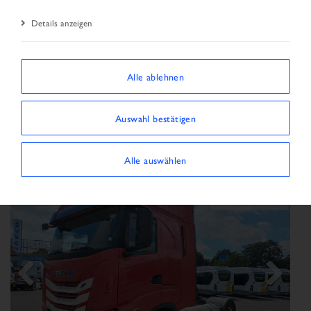
Details anzeigen
SORTIEREN NACH
Alle ablehnen
Filter anzeigen/ausblenden
Auswahl bestätigen
85 FAHRZEUGE WERDEN ANGEZEIGT
×
Fahrzeugart:
Sattelzugmaschine
Alle auswählen
Previous
Next