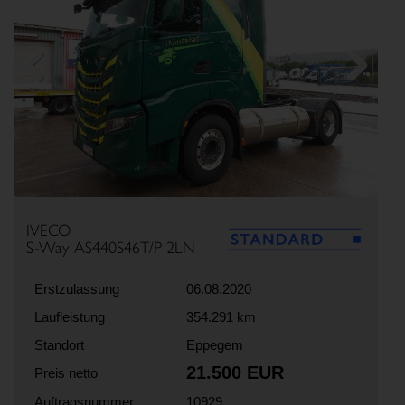
Previous
Next
IVECO
S-Way AS440S46T/P 2LN
Erstzulassung
06.08.2020
Laufleistung
354.291 km
Standort
Eppegem
21.500 EUR
Preis netto
Auftragsnummer
10929