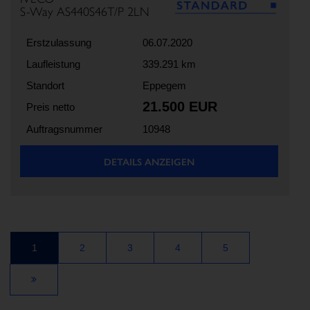
S-Way AS440S46T/P 2LN
Erstzulassung
06.07.2020
Laufleistung
339.291 km
Standort
Eppegem
21.500 EUR
Preis netto
Auftragsnummer
10948
DETAILS ANZEIGEN
1
2
3
4
5