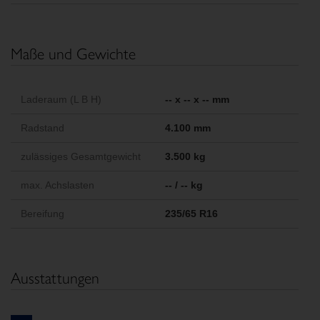
Maße und Gewichte
Laderaum (L B H)
-- x -- x -- mm
Radstand
4.100 mm
zulässiges Gesamtgewicht
3.500 kg
max. Achslasten
-- / -- kg
Bereifung
235/65 R16
Ausstattungen