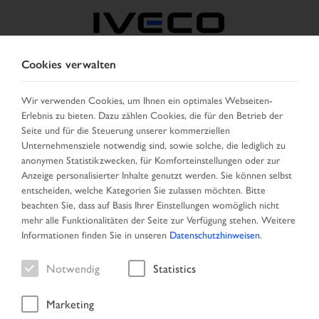
Cookies verwalten
BELGIEN
Wir verwenden Cookies, um Ihnen ein optimales Webseiten-
Erlebnis zu bieten. Dazu zählen Cookies, die für den Betrieb der
LAND AUSWÄHLEN
SPRACHE ÄNDERN
Seite und für die Steuerung unserer kommerziellen
Unternehmensziele notwendig sind, sowie solche, die lediglich zu
Toggle
anonymen Statistikzwecken, für Komforteinstellungen oder zur
MENU
navigation
Anzeige personalisierter Inhalte genutzt werden. Sie können selbst
entscheiden, welche Kategorien Sie zulassen möchten. Bitte
beachten Sie, dass auf Basis Ihrer Einstellungen womöglich nicht
mehr alle Funktionalitäten der Seite zur Verfügung stehen. Weitere
Fahrzeug
Informationen finden Sie in unseren
Datenschutzhinweisen
.
Notwendig
Statistics
Marketing
Startseite
Suche
Ergebnisliste
Fahrzeug