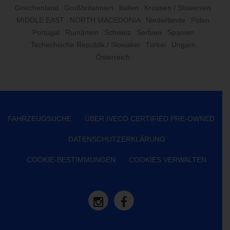
Griechenland
Großbritannien
Italien
Kroatien / Slowenien
MIDDLE EAST
NORTH MACEDONIA
Niederlande
Polen
Portugal
Rumänien
Schweiz
Serbien
Spanien
Tschechische Republik / Slowakei
Türkei
Ungarn
Österreich
FAHRZEUGSUCHE
ÜBER IVECO CERTIFIED PRE-OWNED
DATENSCHUTZERKLÄRUNG
COOKIE-BESTIMMUNGEN
COOKIES VERWALTEN