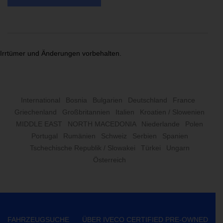
Irrtümer und Änderungen vorbehalten.
International
Bosnia
Bulgarien
Deutschland
France
Griechenland
Großbritannien
Italien
Kroatien / Slowenien
MIDDLE EAST
NORTH MACEDONIA
Niederlande
Polen
Portugal
Rumänien
Schweiz
Serbien
Spanien
Tschechische Republik / Slowakei
Türkei
Ungarn
Österreich
FAHRZEUGSUCHE
ÜBER IVECO CERTIFIED PRE-OWNED