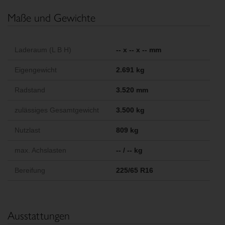
Maße und Gewichte
Laderaum (L B H)
-- x -- x -- mm
Eigengewicht
2.691 kg
Radstand
3.520 mm
zulässiges Gesamtgewicht
3.500 kg
Nutzlast
809 kg
max. Achslasten
-- / -- kg
Bereifung
225/65 R16
Ausstattungen