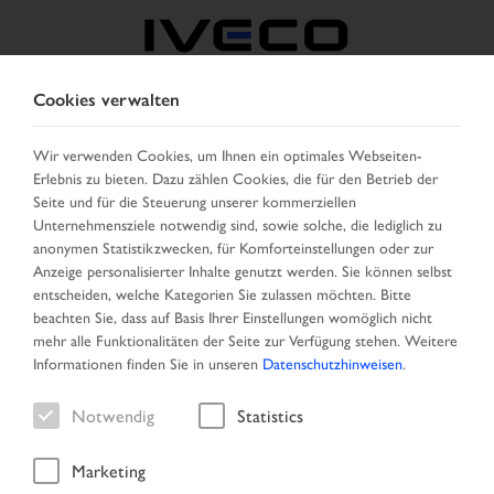
Cookies verwalten
BELGIEN
Wir verwenden Cookies, um Ihnen ein optimales Webseiten-
Erlebnis zu bieten. Dazu zählen Cookies, die für den Betrieb der
LAND AUSWÄHLEN
SPRACHE ÄNDERN
Seite und für die Steuerung unserer kommerziellen
Unternehmensziele notwendig sind, sowie solche, die lediglich zu
Toggle
anonymen Statistikzwecken, für Komforteinstellungen oder zur
MENU
navigation
Anzeige personalisierter Inhalte genutzt werden. Sie können selbst
entscheiden, welche Kategorien Sie zulassen möchten. Bitte
beachten Sie, dass auf Basis Ihrer Einstellungen womöglich nicht
mehr alle Funktionalitäten der Seite zur Verfügung stehen. Weitere
Fahrzeug
Informationen finden Sie in unseren
Datenschutzhinweisen
.
Notwendig
Statistics
Marketing
Startseite
Suche
Ergebnisliste
Fahrzeug