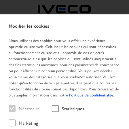
Modifier les cookies
BELGIQUE
Nous utilisons des cookies pour vous offrir une expérience
optimale du site web. Cela inclut les cookies qui sont nécessaires
SELECTIONNER UN PAYS
CHANGER DE LANGUE
au fonctionnement du site et au contrôle de nos objectifs
commerciaux, ainsi que les cookies qui sont utilisés uniquement à
Toggle
des fins statistiques anonymes, pour des paramètres de convenance
MENU
navigation
ou pour afficher un contenu personnalisé. Vous pouvez décider
vous-même des catégories que vous souhaitez autoriser. Veuillez
noter qu'en fonction de vos paramètres, il se peut que toutes les
fonctionnalités du site ne soient pas disponibles. Vous trouverez de
Résultat de la recherche
plus amples informations dans notre
Politique de confidentialité
.
Nécessaire
Statistiques
Marketing
Page daccueil
Recherche
Résultat de la recherche