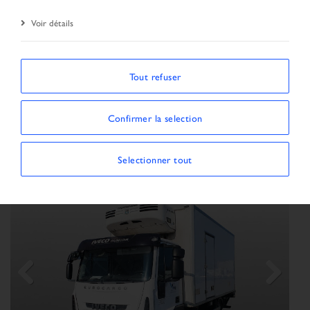
Voir détails
ORDONNER PAR
Tout refuser
Afficher / Masquer les filtres
Confirmer la selection
MONTRANT 20 VÉHICULES
×
Type de véhicule:
Camion
Selectionner tout
Previous
Next