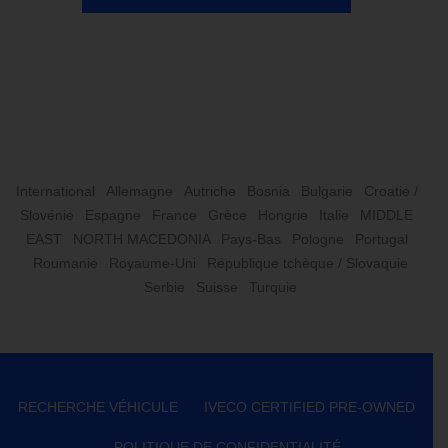
International
Allemagne
Autriche
Bosnia
Bulgarie
Croatie /
Slovénie
Espagne
France
Grèce
Hongrie
Italie
MIDDLE
EAST
NORTH MACEDONIA
Pays-Bas
Pologne
Portugal
Roumanie
Royaume-Uni
République tchèque / Slovaquie
Serbie
Suisse
Turquie
RECHERCHE VÉHICULE
IVECO CERTIFIED PRE-OWNED
POLITIQUE DE CONFIDENTIALITÉ