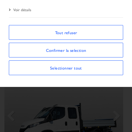
Voir détails
ORDONNER PAR
Tout refuser
Afficher / Masquer les filtres
Confirmer la selection
MONTRANT 69 VÉHICULES
×
Type de véhicule:
Utilitaire
Selectionner tout
Previous
Next