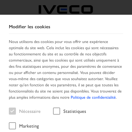
Modifier les cookies
BELGIQUE
Nous utilisons des cookies pour vous offrir une expérience
optimale du site web. Cela inclut les cookies qui sont nécessaires
SELECTIONNER UN PAYS
CHANGER DE LANGUE
au fonctionnement du site et au contrôle de nos objectifs
commerciaux, ainsi que les cookies qui sont utilisés uniquement à
Toggle
des fins statistiques anonymes, pour des paramètres de convenance
MENU
navigation
ou pour afficher un contenu personnalisé. Vous pouvez décider
vous-même des catégories que vous souhaitez autoriser. Veuillez
noter qu'en fonction de vos paramètres, il se peut que toutes les
fonctionnalités du site ne soient pas disponibles. Vous trouverez de
Résultat de la recherche
plus amples informations dans notre
Politique de confidentialité
.
Nécessaire
Statistiques
Marketing
Page daccueil
Recherche
Résultat de la recherche