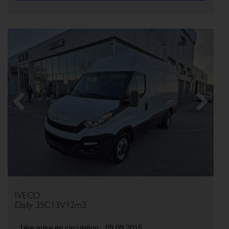
Previous
Next
IVECO
Daily 35C13V12m3
1ère mise en circulation
09.09.2015