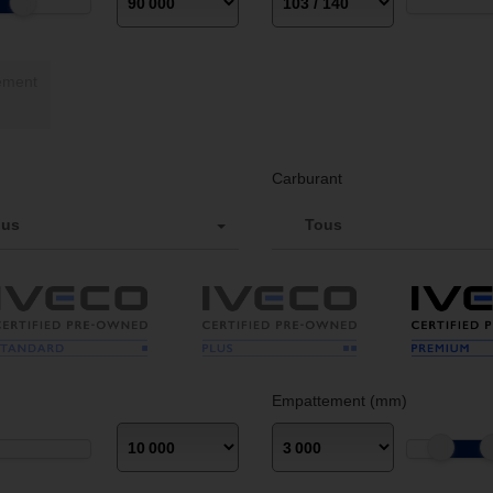
Crédit-bail / Financement
Carburant
ous
Tous
Empattement (mm)