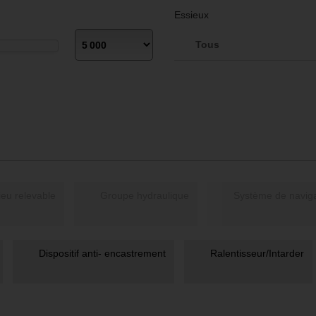
Essieux
Tous
Essieu relevable
Groupe hydraulique
Dispositif anti- encastrement
Ralentisseur/Intarder