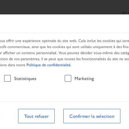
B
CHE
NOS PRODUITS
SERVICES
PARTENAIRE LOCAL
ous offrir une expérience optimale du site web. Cela inclut les cookies qui so
ctifs commerciaux, ainsi que les cookies qui sont utilisés uniquement à des fin
 afficher un contenu personnalisé. Vous pouvez décider vous-même des catég
ction de vos paramètres, il se peut que toutes les fonctionnalités du site ne so
tions dans notre
Politique de confidentialité
.
Recherche
Statistiques
Marketing
Tout refuser
Confirmer la selection