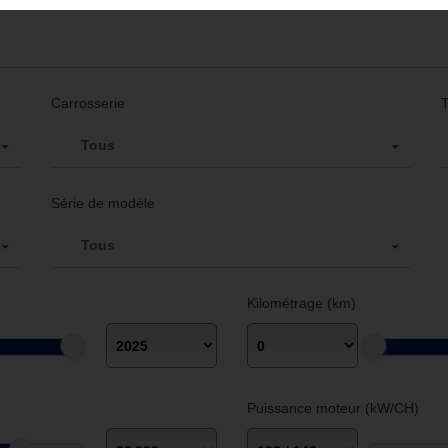
Carrosserie
Tous
Série de modèle
Tous
Kilométrage (km)
Puissance moteur (kW/CH)