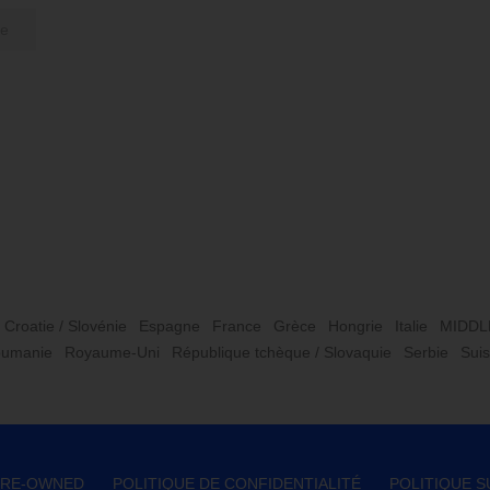
le
Croatie / Slovénie
Espagne
France
Grèce
Hongrie
Italie
MIDDL
umanie
Royaume-Uni
République tchèque / Slovaquie
Serbie
Sui
 PRE-OWNED
POLITIQUE DE CONFIDENTIALITÉ
POLITIQUE S