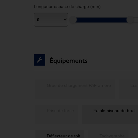
Longueur espace de charge (mm)
Équipements
Grue de chargement PAF arrière
Prise de force
Faible niveau de bruit
Déflecteur de toit
Tachygraphe