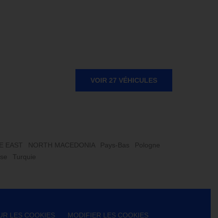
VOIR 27 VÉHICULES
E EAST
NORTH MACEDONIA
Pays-Bas
Pologne
sse
Turquie
UR LES COOKIES
MODIFIER LES COOKIES