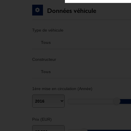
Données véhicule
Type de véhicule
Tous
Constructeur
Tous
1ère mise en circulation (Année)
Prix (EUR)