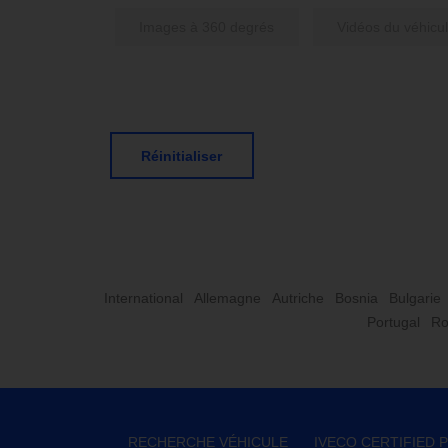
Images à 360 degrés
Vidéos du véhicu
Réinitialiser
International
Allemagne
Autriche
Bosnia
Bulgarie
Portugal
Ro
RECHERCHE VÉHICULE
IVECO CERTIFIED