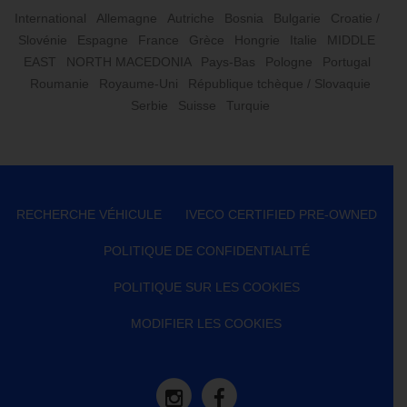
International
Allemagne
Autriche
Bosnia
Bulgarie
Croatie /
Slovénie
Espagne
France
Grèce
Hongrie
Italie
MIDDLE
EAST
NORTH MACEDONIA
Pays-Bas
Pologne
Portugal
Roumanie
Royaume-Uni
République tchèque / Slovaquie
Serbie
Suisse
Turquie
RECHERCHE VÉHICULE
IVECO CERTIFIED PRE-OWNED
POLITIQUE DE CONFIDENTIALITÉ
POLITIQUE SUR LES COOKIES
MODIFIER LES COOKIES