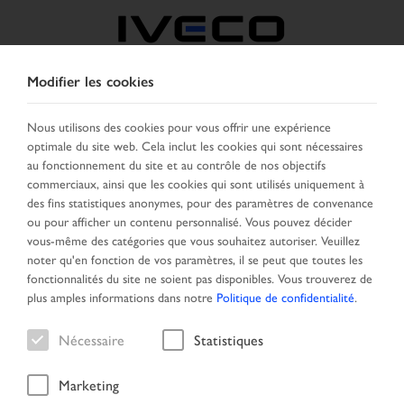
Modifier les cookies
BELGIQUE
Nous utilisons des cookies pour vous offrir une expérience
optimale du site web. Cela inclut les cookies qui sont nécessaires
SELECTIONNER UN PAYS
CHANGER DE LANGUE
au fonctionnement du site et au contrôle de nos objectifs
commerciaux, ainsi que les cookies qui sont utilisés uniquement à
Toggle
des fins statistiques anonymes, pour des paramètres de convenance
MENU
navigation
ou pour afficher un contenu personnalisé. Vous pouvez décider
vous-même des catégories que vous souhaitez autoriser. Veuillez
noter qu'en fonction de vos paramètres, il se peut que toutes les
fonctionnalités du site ne soient pas disponibles. Vous trouverez de
Véhicule
plus amples informations dans notre
Politique de confidentialité
.
Nécessaire
Statistiques
Marketing
Page daccueil
Nouveaux arrivages
Véhicule