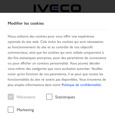
Modifier les cookies
BELGIQUE
Nous utilisons des cookies pour vous offrir une expérience
optimale du site web. Cela inclut les cookies qui sont nécessaires
SELECTIONNER UN PAYS
CHANGER DE LANGUE
au fonctionnement du site et au contrôle de nos objectifs
commerciaux, ainsi que les cookies qui sont utilisés uniquement à
Toggle
des fins statistiques anonymes, pour des paramètres de convenance
MENU
navigation
ou pour afficher un contenu personnalisé. Vous pouvez décider
vous-même des catégories que vous souhaitez autoriser. Veuillez
noter qu'en fonction de vos paramètres, il se peut que toutes les
fonctionnalités du site ne soient pas disponibles. Vous trouverez de
Véhicule
plus amples informations dans notre
Politique de confidentialité
.
Nécessaire
Statistiques
Marketing
Page daccueil
Recherche
Résultat de la recherche