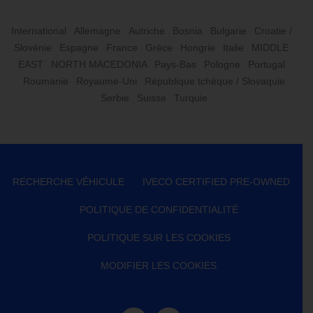
International
Allemagne
Autriche
Bosnia
Bulgarie
Croatie /
Slovénie
Espagne
France
Grèce
Hongrie
Italie
MIDDLE
EAST
NORTH MACEDONIA
Pays-Bas
Pologne
Portugal
Roumanie
Royaume-Uni
République tchèque / Slovaquie
Serbie
Suisse
Turquie
RECHERCHE VÉHICULE
IVECO CERTIFIED PRE-OWNED
POLITIQUE DE CONFIDENTIALITÉ
POLITIQUE SUR LES COOKIES
MODIFIER LES COOKIES