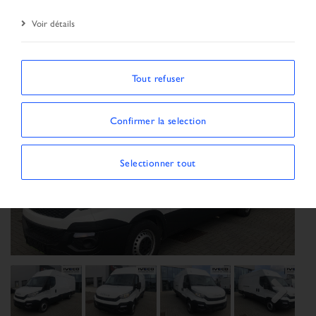
Véhicule
Voir détails
Tout refuser
Confirmer la selection
Selectionner tout
Previous
Next
Next