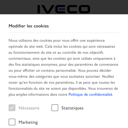
Modifier les cookies
BELGIQUE
Nous utilisons des cookies pour vous offrir une expérience
optimale du site web. Cela inclut les cookies qui sont nécessaires
SELECTIONNER UN PAYS
CHANGER DE LANGUE
au fonctionnement du site et au contrôle de nos objectifs
commerciaux, ainsi que les cookies qui sont utilisés uniquement à
Toggle
des fins statistiques anonymes, pour des paramètres de convenance
MENU
navigation
ou pour afficher un contenu personnalisé. Vous pouvez décider
vous-même des catégories que vous souhaitez autoriser. Veuillez
noter qu'en fonction de vos paramètres, il se peut que toutes les
fonctionnalités du site ne soient pas disponibles. Vous trouverez de
Véhicule
plus amples informations dans notre
Politique de confidentialité
.
Nécessaire
Statistiques
Marketing
Page daccueil
Recherche
Résultat de la recherche