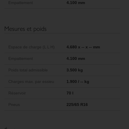
Empattement
4.100 mm
Mesures et poids
Espace de charge (L L H)
4.680 x -- x -- mm
Empattement
4.100 mm
Poids total admissible
3.500 kg
Charges max. par essieu
1.900 / -- kg
Réservoir
70 l
Pneus
225/65 R16