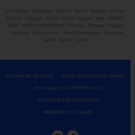
International
Allemagne
Autriche
Bosnia
Bulgarie
Croatie /
Slovénie
Espagne
France
Grèce
Hongrie
Italie
MIDDLE
EAST
NORTH MACEDONIA
Pays-Bas
Pologne
Portugal
Roumanie
Royaume-Uni
République tchèque / Slovaquie
Serbie
Suisse
Turquie
RECHERCHE VÉHICULE
IVECO CERTIFIED PRE-OWNED
POLITIQUE DE CONFIDENTIALITÉ
POLITIQUE SUR LES COOKIES
MODIFIER LES COOKIES