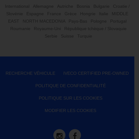
International
Allemagne
Autriche
Bosnia
Bulgarie
Croatie /
Slovénie
Espagne
France
Grèce
Hongrie
Italie
MIDDLE
EAST
NORTH MACEDONIA
Pays-Bas
Pologne
Portugal
Roumanie
Royaume-Uni
République tchèque / Slovaquie
Serbie
Suisse
Turquie
RECHERCHE VÉHICULE
IVECO CERTIFIED PRE-OWNED
POLITIQUE DE CONFIDENTIALITÉ
POLITIQUE SUR LES COOKIES
MODIFIER LES COOKIES