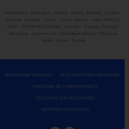
International
Allemagne
Autriche
Bosnia
Bulgarie
Croatie /
Slovénie
Espagne
France
Grèce
Hongrie
Italie
MIDDLE
EAST
NORTH MACEDONIA
Pays-Bas
Pologne
Portugal
Roumanie
Royaume-Uni
République tchèque / Slovaquie
Serbie
Suisse
Turquie
RECHERCHE VÉHICULE
IVECO CERTIFIED PRE-OWNED
POLITIQUE DE CONFIDENTIALITÉ
POLITIQUE SUR LES COOKIES
MODIFIER LES COOKIES