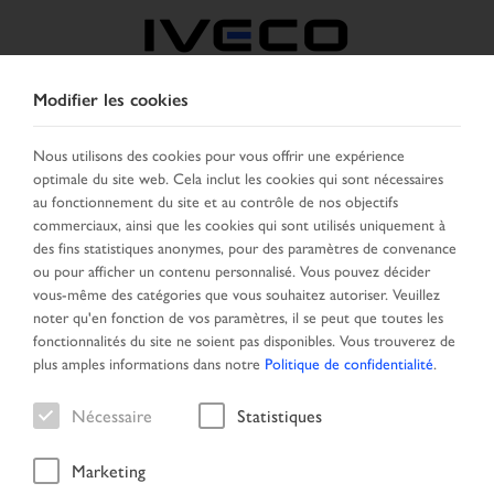
Modifier les cookies
BELGIQUE
Nous utilisons des cookies pour vous offrir une expérience
optimale du site web. Cela inclut les cookies qui sont nécessaires
SELECTIONNER UN PAYS
CHANGER DE LANGUE
au fonctionnement du site et au contrôle de nos objectifs
commerciaux, ainsi que les cookies qui sont utilisés uniquement à
Toggle
des fins statistiques anonymes, pour des paramètres de convenance
MENU
navigation
ou pour afficher un contenu personnalisé. Vous pouvez décider
vous-même des catégories que vous souhaitez autoriser. Veuillez
noter qu'en fonction de vos paramètres, il se peut que toutes les
fonctionnalités du site ne soient pas disponibles. Vous trouverez de
Véhicule
plus amples informations dans notre
Politique de confidentialité
.
Nécessaire
Statistiques
Marketing
Page daccueil
Recherche
Résultat de la recherche