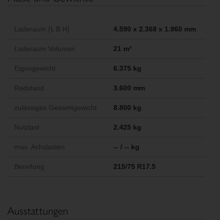
Laderaum (L B H)
4.590 x 2.368 x 1.960 mm
Laderaum Volumen
21 m³
Eigengewicht
6.375 kg
Radstand
3.600 mm
zulässiges Gesamtgewicht
8.800 kg
Nutzlast
2.425 kg
max. Achslasten
-- / -- kg
Bereifung
215/75 R17.5
Ausstattungen