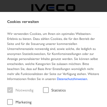
Cookies verwalten
BELGIEN
Wir verwenden Cookies, um Ihnen ein optimales Webseiten-
Erlebnis zu bieten. Dazu zählen Cookies, die für den Betrieb der
LAND AUSWÄHLEN
SPRACHE ÄNDERN
Seite und für die Steuerung unserer kommerziellen
Unternehmensziele notwendig sind, sowie solche, die lediglich zu
Toggle
anonymen Statistikzwecken, für Komforteinstellungen oder zur
MENU
navigation
Anzeige personalisierter Inhalte genutzt werden. Sie können selbst
entscheiden, welche Kategorien Sie zulassen möchten. Bitte
beachten Sie, dass auf Basis Ihrer Einstellungen womöglich nicht
mehr alle Funktionalitäten der Seite zur Verfügung stehen. Weitere
Fahrzeug
Informationen finden Sie in unseren
Datenschutzhinweisen
.
Notwendig
Statistics
Marketing
Startseite
Neu eingetroffen
Fahrzeug