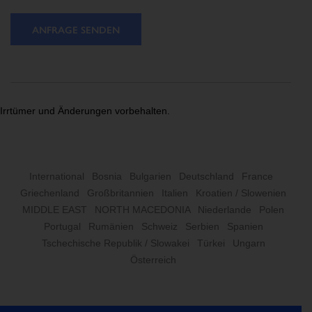
ANFRAGE SENDEN
Irrtümer und Änderungen vorbehalten.
International
Bosnia
Bulgarien
Deutschland
France
Griechenland
Großbritannien
Italien
Kroatien / Slowenien
MIDDLE EAST
NORTH MACEDONIA
Niederlande
Polen
Portugal
Rumänien
Schweiz
Serbien
Spanien
Tschechische Republik / Slowakei
Türkei
Ungarn
Österreich