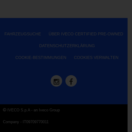
FAHRZEUGSUCHE
ÜBER IVECO CERTIFIED PRE-OWNED
DATENSCHUTZERKLÄRUNG
COOKIE-BESTIMMUNGEN
COOKIES VERWALTEN
IVECO S.p.A - an Iveco Group
Company - IT09709770011