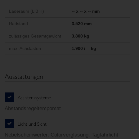
Laderaum (L B H)
-- x -- x -- mm
Radstand
3.520 mm
zulässiges Gesamtgewicht
3.800 kg
max. Achslasten
1.900 / -- kg
Ausstattungen
Assistenzsysteme
Abstandsregeltempomat
Licht und Sicht
Nebelscheinwerfer, Colorverglasung, Tagfahrlicht