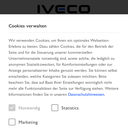
Cookies verwalten
BELGIEN
Wir verwenden Cookies, um Ihnen ein optimales Webseiten-
Erlebnis zu bieten. Dazu zählen Cookies, die für den Betrieb der
LAND AUSWÄHLEN
SPRACHE ÄNDERN
Seite und für die Steuerung unserer kommerziellen
Unternehmensziele notwendig sind, sowie solche, die lediglich zu
Toggle
anonymen Statistikzwecken, für Komforteinstellungen oder zur
MENU
navigation
Anzeige personalisierter Inhalte genutzt werden. Sie können selbst
entscheiden, welche Kategorien Sie zulassen möchten. Bitte
beachten Sie, dass auf Basis Ihrer Einstellungen womöglich nicht
mehr alle Funktionalitäten der Seite zur Verfügung stehen. Weitere
Fahrzeug
Informationen finden Sie in unseren
Datenschutzhinweisen
.
Notwendig
Statistics
Marketing
Startseite
Spezialangebote
Fahrzeug