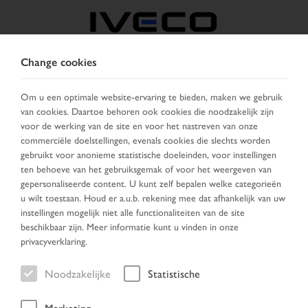
Change cookies
BELGIË
Om u een optimale website-ervaring te bieden, maken we gebruik
van cookies. Daartoe behoren ook cookies die noodzakelijk zijn
KIES LAND
VERANDER TAAL
voor de werking van de site en voor het nastreven van onze
commerciële doelstellingen, evenals cookies die slechts worden
Toggle
gebruikt voor anonieme statistische doeleinden, voor instellingen
MENU
navigation
ten behoeve van het gebruiksgemak of voor het weergeven van
gepersonaliseerde content. U kunt zelf bepalen welke categorieën
u wilt toestaan. Houd er a.u.b. rekening mee dat afhankelijk van uw
instellingen mogelijk niet alle functionaliteiten van de site
Voertuig
beschikbaar zijn. Meer informatie kunt u vinden in onze
privacyverklaring.
Noodzakelijke
Statistische
Home
Voertuig zoeken
Zoek resultaten
Voertuig
Marketing