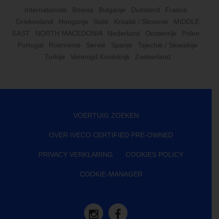
Internationale
Bosnia
Bulgarije
Duitsland
France
Griekenland
Hongarije
Italië
Kroatië / Slovenië
MIDDLE
EAST
NORTH MACEDONIA
Nederland
Oostenrijk
Polen
Portugal
Roemenië
Servië
Spanje
Tsjechië / Slowakije
Turkije
Verenigd Koninkrijk
Zwitserland
VOERTUIG ZOEKEN
OVER IVECO CERTIFIED PRE-OWNED
PRIVACY VERKLARING
COOKIES POLICY
COOKIE-MANAGER