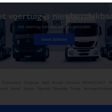
t voertuig is niet beschikba
Het voertuig kon niet worden gevonden
NAAR ZOEKEN
Griekenland
Hongarije
Italië
Kroatië / Slovenië
MIDDLE EAST
N
enië
Servië
Spanje
Tsjechië / Slowakije
Turkije
Verenigd Koninkri