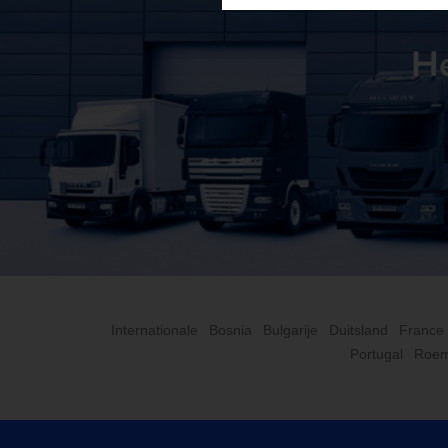
He
Internationale
Bosnia
Bulgarije
Duitsland
France
Portugal
Roem