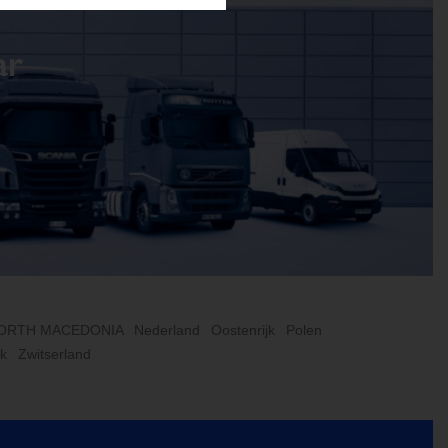
ar
ORTH MACEDONIA
Nederland
Oostenrijk
Polen
jk
Zwitserland