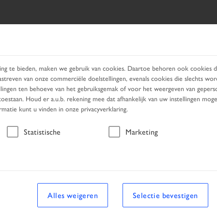
ERTUIG ZOEKEN
PRODUCTS
SERVICES
ZOEKEN BI
ng te bieden, maken we gebruik van cookies. Daartoe behoren ook cookies di
astreven van onze commerciële doelstellingen, evenals cookies die slechts w
tellingen ten behoeve van het gebruiksgemak of voor het weergeven van geperso
oestaan. Houd er a.u.b. rekening mee dat afhankelijk van uw instellingen mogelij
ormatie kunt u vinden in onze privacyverklaring.
Voertuig
Statistische
Marketing
uig
Alles weigeren
Selectie bevestigen