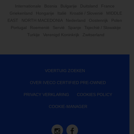
Internationale
Bosnia
Bulgarije
Duitsland
France
Griekenland
Hongarije
Italië
Kroatië / Slovenië
MIDDLE
EAST
NORTH MACEDONIA
Nederland
Oostenrijk
Polen
Portugal
Roemenië
Servië
Spanje
Tsjechië / Slowakije
Turkije
Verenigd Koninkrijk
Zwitserland
VOERTUIG ZOEKEN
OVER IVECO CERTIFIED PRE-OWNED
PRIVACY VERKLARING
COOKIES POLICY
COOKIE-MANAGER