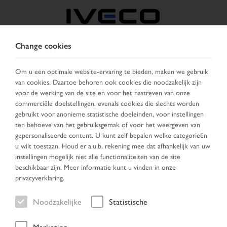
Change cookies
BELGIË
Om u een optimale website-ervaring te bieden, maken we gebruik
van cookies. Daartoe behoren ook cookies die noodzakelijk zijn
KIES LAND
VERANDER TAAL
voor de werking van de site en voor het nastreven van onze
commerciële doelstellingen, evenals cookies die slechts worden
Toggle
gebruikt voor anonieme statistische doeleinden, voor instellingen
MENU
navigation
ten behoeve van het gebruiksgemak of voor het weergeven van
gepersonaliseerde content. U kunt zelf bepalen welke categorieën
u wilt toestaan. Houd er a.u.b. rekening mee dat afhankelijk van uw
instellingen mogelijk niet alle functionaliteiten van de site
Voertuig
beschikbaar zijn. Meer informatie kunt u vinden in onze
privacyverklaring.
Noodzakelijke
Statistische
Home
Net aangekomen
Voertuig
Marketing