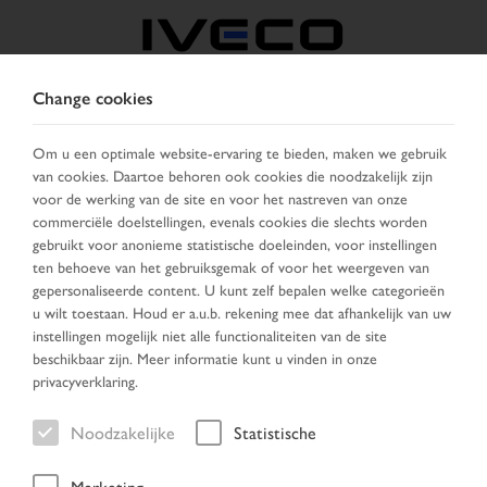
Change cookies
BELGIË
Om u een optimale website-ervaring te bieden, maken we gebruik
van cookies. Daartoe behoren ook cookies die noodzakelijk zijn
KIES LAND
VERANDER TAAL
voor de werking van de site en voor het nastreven van onze
commerciële doelstellingen, evenals cookies die slechts worden
Toggle
gebruikt voor anonieme statistische doeleinden, voor instellingen
MENU
navigation
ten behoeve van het gebruiksgemak of voor het weergeven van
gepersonaliseerde content. U kunt zelf bepalen welke categorieën
u wilt toestaan. Houd er a.u.b. rekening mee dat afhankelijk van uw
instellingen mogelijk niet alle functionaliteiten van de site
Voertuig
beschikbaar zijn. Meer informatie kunt u vinden in onze
privacyverklaring.
Noodzakelijke
Statistische
Home
Voertuig zoeken
Zoek resultaten
Voertuig
Marketing