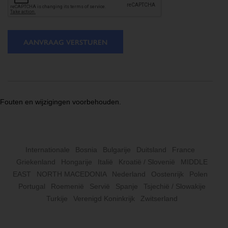
AANVRAAG VERSTUREN
Fouten en wijzigingen voorbehouden.
Internationale
Bosnia
Bulgarije
Duitsland
France
Griekenland
Hongarije
Italië
Kroatië / Slovenië
MIDDLE
EAST
NORTH MACEDONIA
Nederland
Oostenrijk
Polen
Portugal
Roemenië
Servië
Spanje
Tsjechië / Slowakije
Turkije
Verenigd Koninkrijk
Zwitserland