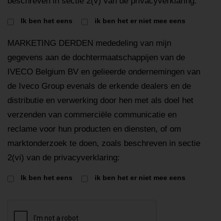
beschreven in sectie 2(v) van de privacyverklaring:
Ik ben het eens
ik ben het er niet mee eens
MARKETING DERDEN mededeling van mijn
gegevens aan de dochtermaatschappijen van de
IVECO Belgium BV en gelieerde ondernemingen van
de Iveco Group evenals de erkende dealers en de
distributie en verwerking door hen met als doel het
verzenden van commerciële communicatie en
reclame voor hun producten en diensten, of om
marktonderzoek te doen, zoals beschreven in sectie
2(vi) van de privacyverklaring:
Ik ben het eens
ik ben het er niet mee eens