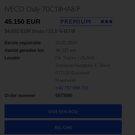
IVECO Daily 70C18HA8/P
45.150 EUR
54.632 EUR bruto / 21,0 % BTW
Eerste registratie
23.02.2024
Aantal gereden km
44.325 km
Locatie
Ok Trucks - JILAVA
Șoseaua Giurgiului 3, Jilava
077120 Bucuresti
Roemenië
+40 757 098 715
Order nummer
5573585
DOE EEN BOD
BEL ONS