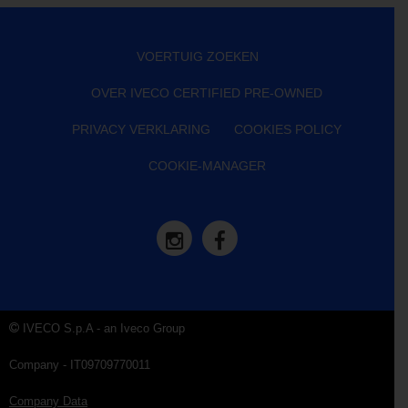
VOERTUIG ZOEKEN
OVER IVECO CERTIFIED PRE-OWNED
PRIVACY VERKLARING
COOKIES POLICY
COOKIE-MANAGER
IVECO S.p.A - an Iveco Group
Company - IT09709770011
Company Data