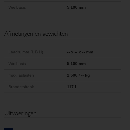
Wielbasis
5.100 mm
Afmetingen en gewichten
Laadruimte (L B H)
-- x -- x -- mm
Wielbasis
5.100 mm
max. aslasten
2.500 / -- kg
Brandstoftank
117 l
Uitvoeringen