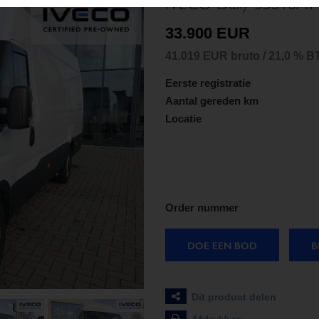
IVECO Daily 35S18AV
33.900 EUR
41.019 EUR bruto / 21,0 % 
Eerste registratie
Aantal gereden km
Locatie
Order nummer
DOE EEN BOD
B
Dit product delen