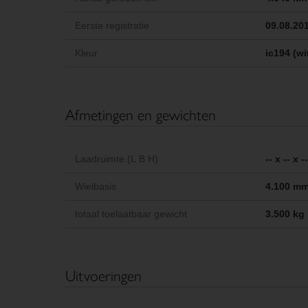
Eerste registratie
09.08.20
Kleur
ic194 (wi
Afmetingen en gewichten
Laadruimte (L B H)
-- x -- x 
Wielbasis
4.100 m
totaal toelaatbaar gewicht
3.500 kg
Uitvoeringen