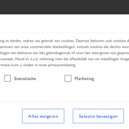
ERTUIG ZOEKEN
PRODUCTS
SERVICES
ZOEKEN BI
ng te bieden, maken we gebruik van cookies. Daartoe behoren ook cookies di
astreven van onze commerciële doelstellingen, evenals cookies die slechts w
tellingen ten behoeve van het gebruiksgemak of voor het weergeven van geperso
oestaan. Houd er a.u.b. rekening mee dat afhankelijk van uw instellingen mogelij
ormatie kunt u vinden in onze privacyverklaring.
Voertuig
Statistische
Marketing
uig
Alles weigeren
Selectie bevestigen