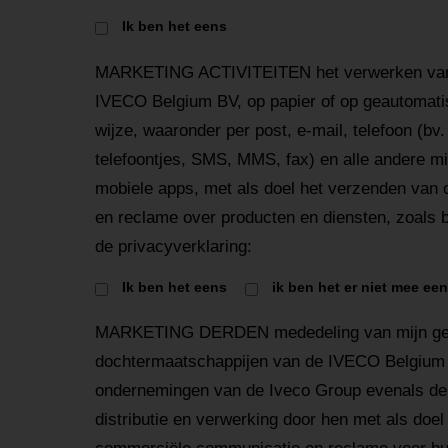
Ik ben het eens
MARKETING ACTIVITEITEN het verwerken van 
IVECO Belgium BV, op papier of op geautomatis
wijze, waaronder per post, e-mail, telefoon (bv
telefoontjes, SMS, MMS, fax) en alle andere mi
mobiele apps, met als doel het verzenden van
en reclame over producten en diensten, zoals b
de privacyverklaring:
Ik ben het eens
ik ben het er niet mee ee
MARKETING DERDEN mededeling van mijn ge
dochtermaatschappijen van de IVECO Belgium 
ondernemingen van de Iveco Group evenals de
distributie en verwerking door hen met als doe