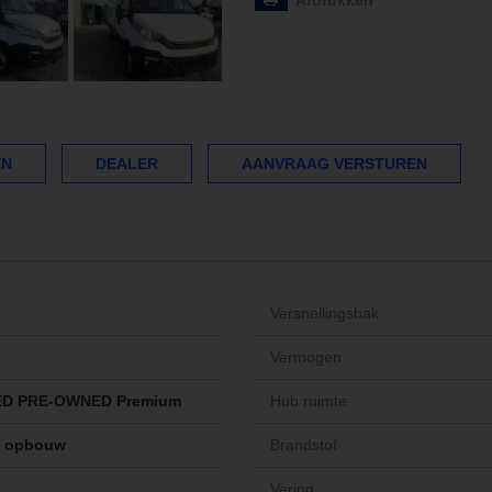
Afdrukken
EN
DEALER
AANVRAAG VERSTUREN
Versnellingsbak
Vermogen
ED PRE-OWNED Premium
Hub ruimte
n opbouw
Brandstof
Vering