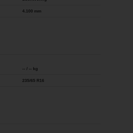
4.100 mm
-- / -- kg
235/65 R16