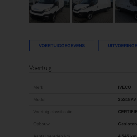
VOERTUIGGEGEVENS
UITVOERING
Voertuig
Merk
IVECO
Model
35S18AV
Voertuig classificatie
CERTIFI
Opbouw
Geslote
Aantal gereden km
4.545 km