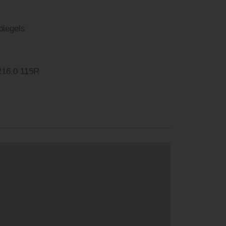
piegels
R, 235/65 R16.0 115R