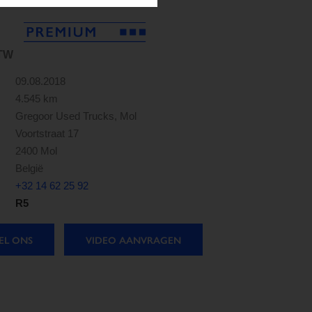
BTW
09.08.2018
4.545 km
Gregoor Used Trucks, Mol
Voortstraat 17
2400 Mol
België
+32 14 62 25 92
R5
EL ONS
VIDEO AANVRAGEN