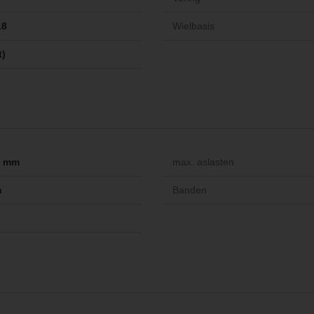
18
Wielbasis
t)
-- mm
max. aslasten
m
Banden