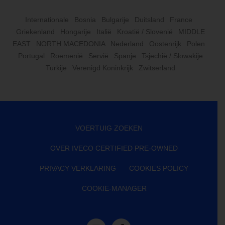
Internationale
Bosnia
Bulgarije
Duitsland
France
Griekenland
Hongarije
Italië
Kroatië / Slovenië
MIDDLE
EAST
NORTH MACEDONIA
Nederland
Oostenrijk
Polen
Portugal
Roemenië
Servië
Spanje
Tsjechië / Slowakije
Turkije
Verenigd Koninkrijk
Zwitserland
VOERTUIG ZOEKEN
OVER IVECO CERTIFIED PRE-OWNED
PRIVACY VERKLARING
COOKIES POLICY
COOKIE-MANAGER