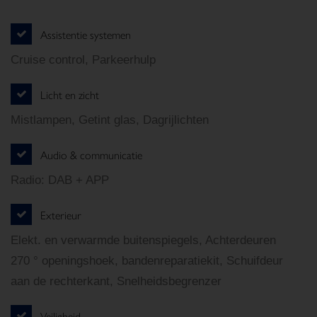
Assistentie systemen
Cruise control, Parkeerhulp
Licht en zicht
Mistlampen, Getint glas, Dagrijlichten
Audio & communicatie
Radio: DAB + APP
Exterieur
Elekt. en verwarmde buitenspiegels, Achterdeuren
270 ° openingshoek, bandenreparatiekit, Schuifdeur
aan de rechterkant, Snelheidsbegrenzer
Veiligheid