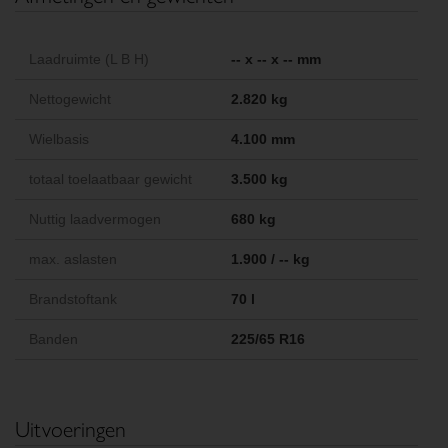
Laadruimte (L B H)
-- x -- x -- mm
Nettogewicht
2.820 kg
Wielbasis
4.100 mm
totaal toelaatbaar gewicht
3.500 kg
Nuttig laadvermogen
680 kg
max. aslasten
1.900 / -- kg
Brandstoftank
70 l
Banden
225/65 R16
Uitvoeringen