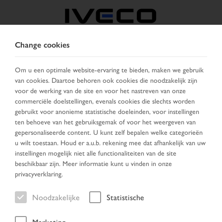
Change cookies
BELGIË
Om u een optimale website-ervaring te bieden, maken we gebruik
van cookies. Daartoe behoren ook cookies die noodzakelijk zijn
KIES LAND
VERANDER TAAL
voor de werking van de site en voor het nastreven van onze
commerciële doelstellingen, evenals cookies die slechts worden
Toggle
gebruikt voor anonieme statistische doeleinden, voor instellingen
MENU
navigation
ten behoeve van het gebruiksgemak of voor het weergeven van
gepersonaliseerde content. U kunt zelf bepalen welke categorieën
u wilt toestaan. Houd er a.u.b. rekening mee dat afhankelijk van uw
instellingen mogelijk niet alle functionaliteiten van de site
Voertuig
beschikbaar zijn. Meer informatie kunt u vinden in onze
privacyverklaring.
Noodzakelijke
Statistische
Home
Net aangekomen
Voertuig
Marketing