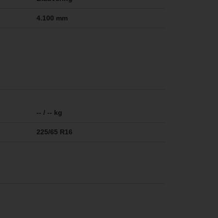
4.100 mm
-- / -- kg
225/65 R16