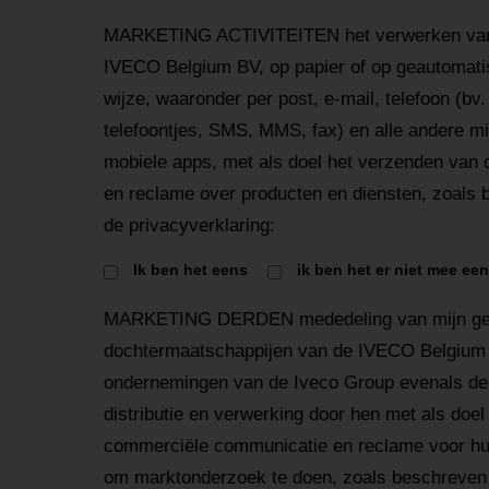
MARKETING ACTIVITEITEN het verwerken van 
IVECO Belgium BV, op papier of op geautomatis
wijze, waaronder per post, e-mail, telefoon (bv
telefoontjes, SMS, MMS, fax) en alle andere mi
mobiele apps, met als doel het verzenden van
en reclame over producten en diensten, zoals b
de privacyverklaring:
Ik ben het eens
ik ben het er niet mee ee
MARKETING DERDEN mededeling van mijn ge
dochtermaatschappijen van de IVECO Belgium 
ondernemingen van de Iveco Group evenals de
distributie en verwerking door hen met als doe
commerciële communicatie en reclame voor hun
om marktonderzoek te doen, zoals beschreven i