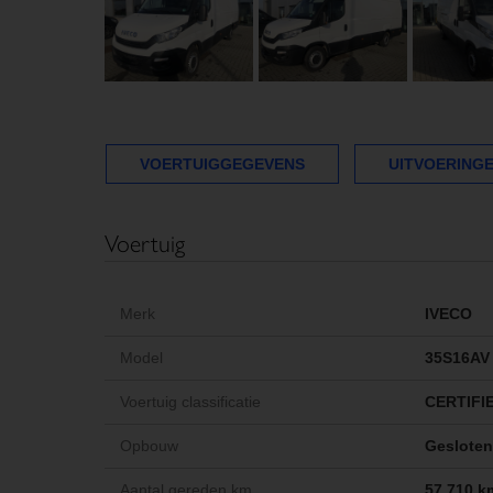
VOERTUIGGEGEVENS
UITVOERING
Voertuig
Merk
IVECO
Model
35S16AV
Voertuig classificatie
CERTIFI
Opbouw
Gesloten
Aantal gereden km
57.710 k