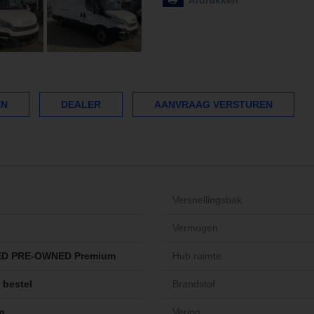
Afdrukken
EN
DEALER
AANVRAAG VERSTUREN
Versnellingsbak
Vermogen
ED PRE-OWNED Premium
Hub ruimte
 bestel
Brandstof
m
Vering