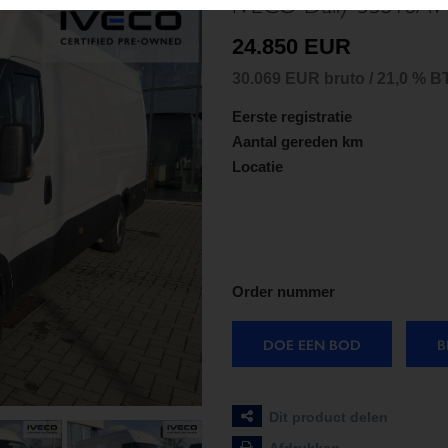
IVECO Daily 35S16AV
24.850 EUR
30.069 EUR bruto / 21,0 % 
Eerste registratie
Aantal gereden km
Locatie
Order nummer
DOE EEN BOD
B
Dit product delen