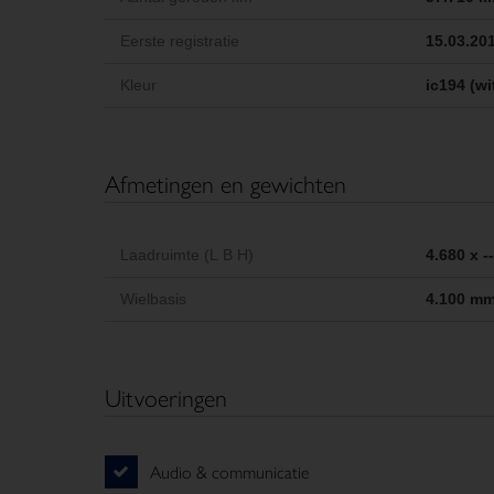
Eerste registratie
15.03.20
Kleur
ic194 (wi
Afmetingen en gewichten
Laadruimte (L B H)
4.680 x -
Wielbasis
4.100 m
Uitvoeringen
Audio & communicatie