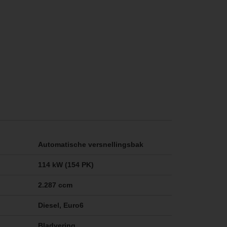
Automatische versnellingsbak
114 kW (154 PK)
2.287 ccm
Diesel, Euro6
Bladvering