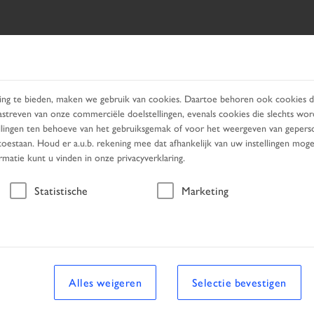
ERTUIG ZOEKEN
PRODUCTS
SERVICES
ZOEKEN BI
ng te bieden, maken we gebruik van cookies. Daartoe behoren ook cookies di
astreven van onze commerciële doelstellingen, evenals cookies die slechts w
tellingen ten behoeve van het gebruiksgemak of voor het weergeven van geperso
oestaan. Houd er a.u.b. rekening mee dat afhankelijk van uw instellingen mogelij
ormatie kunt u vinden in onze privacyverklaring.
Voertuig
Statistische
Marketing
uig
Alles weigeren
Selectie bevestigen