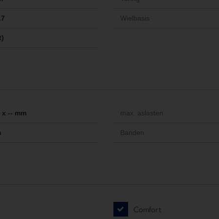
17
Wielbasis
t)
- x -- mm
max. aslasten
m
Banden
Comfort