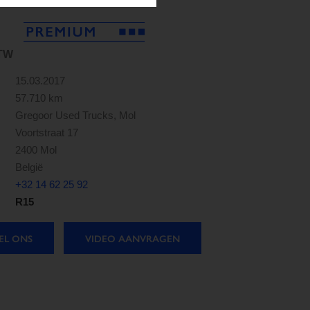
BTW
15.03.2017
57.710 km
Gregoor Used Trucks, Mol
Voortstraat 17
2400 Mol
België
+32 14 62 25 92
R15
EL ONS
VIDEO AANVRAGEN