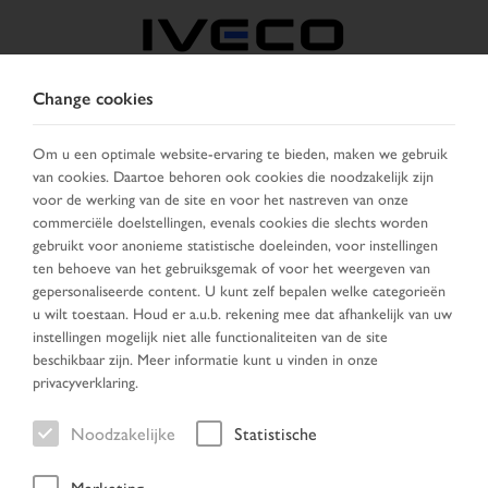
Change cookies
BELGIË
Om u een optimale website-ervaring te bieden, maken we gebruik
van cookies. Daartoe behoren ook cookies die noodzakelijk zijn
KIES LAND
VERANDER TAAL
voor de werking van de site en voor het nastreven van onze
commerciële doelstellingen, evenals cookies die slechts worden
Toggle
gebruikt voor anonieme statistische doeleinden, voor instellingen
MENU
navigation
ten behoeve van het gebruiksgemak of voor het weergeven van
gepersonaliseerde content. U kunt zelf bepalen welke categorieën
u wilt toestaan. Houd er a.u.b. rekening mee dat afhankelijk van uw
instellingen mogelijk niet alle functionaliteiten van de site
Voertuig
beschikbaar zijn. Meer informatie kunt u vinden in onze
privacyverklaring.
Noodzakelijke
Statistische
Home
Voertuig zoeken
Zoek resultaten
Voertuig
Marketing