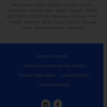
Internationale
Bosnia
Bulgarije
Duitsland
France
Griekenland
Hongarije
Italië
Kroatië / Slovenië
MIDDLE
EAST
NORTH MACEDONIA
Nederland
Oostenrijk
Polen
Portugal
Roemenië
Servië
Spanje
Tsjechië / Slowakije
Turkije
Verenigd Koninkrijk
Zwitserland
VOERTUIG ZOEKEN
OVER IVECO CERTIFIED PRE-OWNED
PRIVACY VERKLARING
COOKIES POLICY
COOKIE-MANAGER