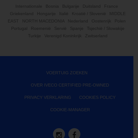
Internationale
Bosnia
Bulgarije
Duitsland
France
Griekenland
Hongarije
Italië
Kroatië / Slovenië
MIDDLE
EAST
NORTH MACEDONIA
Nederland
Oostenrijk
Polen
Portugal
Roemenië
Servië
Spanje
Tsjechië / Slowakije
Turkije
Verenigd Koninkrijk
Zwitserland
VOERTUIG ZOEKEN
OVER IVECO CERTIFIED PRE-OWNED
PRIVACY VERKLARING
COOKIES POLICY
COOKIE-MANAGER