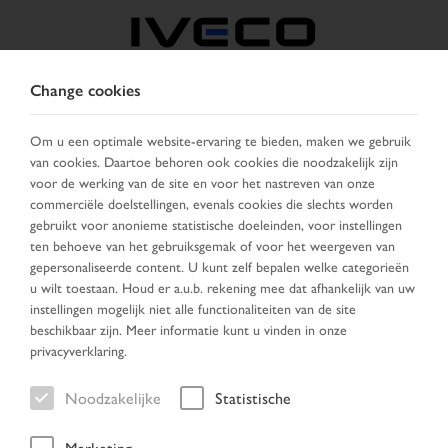
Change cookies
BELGIË
Om u een optimale website-ervaring te bieden, maken we gebruik
van cookies. Daartoe behoren ook cookies die noodzakelijk zijn
KIES LAND
VERANDER TAAL
voor de werking van de site en voor het nastreven van onze
commerciële doelstellingen, evenals cookies die slechts worden
Toggle
gebruikt voor anonieme statistische doeleinden, voor instellingen
MENU
navigation
ten behoeve van het gebruiksgemak of voor het weergeven van
gepersonaliseerde content. U kunt zelf bepalen welke categorieën
u wilt toestaan. Houd er a.u.b. rekening mee dat afhankelijk van uw
instellingen mogelijk niet alle functionaliteiten van de site
Voertuig
beschikbaar zijn. Meer informatie kunt u vinden in onze
privacyverklaring.
Noodzakelijke
Statistische
Home
Voertuig zoeken
Zoek resultaten
Voertuig
Marketing